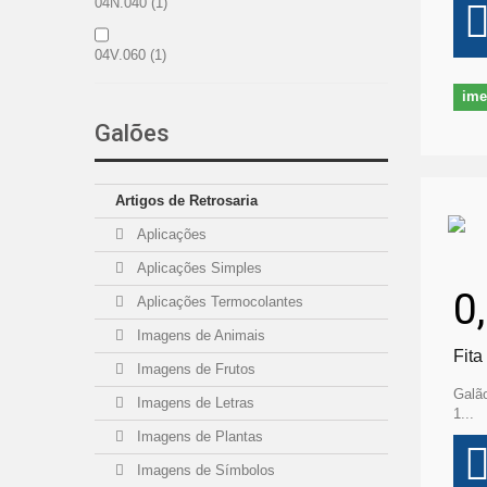
04N.040
(1)
04V.060
(1)
ime
04V.080
(1)
Galões
01N.100
(1)
Artigos de Retrosaria
01V.100
(1)
Aplicações
08.140
(1)
Aplicações Simples
0
Aplicações Termocolantes
15.150P
(1)
Imagens de Animais
Fita
15E.150P
(1)
Imagens de Frutos
Galão
Imagens de Letras
1...
Imagens de Plantas
Imagens de Símbolos