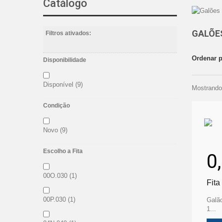
Catálogo
GALÕE
Filtros ativados:
Ordenar 
Disponibilidade
Disponível
(9)
Mostrando 
Condição
Novo
(9)
Escolho a Fita
0
00O.030
(1)
Fita
00P.030
(1)
Galão
1...