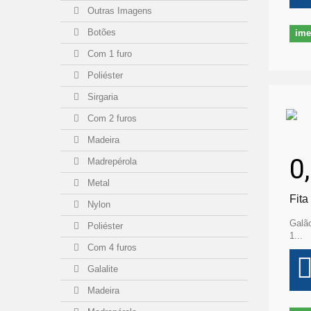
Outras Imagens
Botões
ime
Com 1 furo
Poliéster
Sirgaria
Com 2 furos
Madeira
0
Madrepérola
Metal
Fita
Nylon
Galão
Poliéster
1...
Com 4 furos
Galalite
Madeira