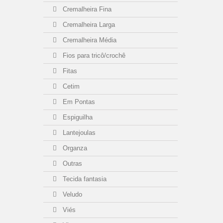
Cremalheira Fina
Cremalheira Larga
Cremalheira Média
Fios para tricô/crochê
Fitas
Cetim
Em Pontas
Espiguilha
Lantejoulas
Organza
Outras
Tecida fantasia
Veludo
Viés