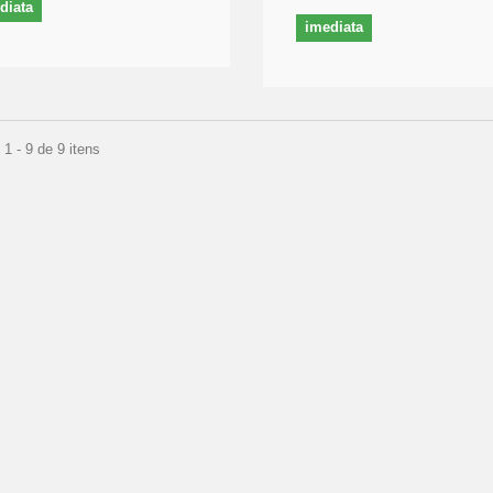
diata
imediata
1 - 9 de 9 itens