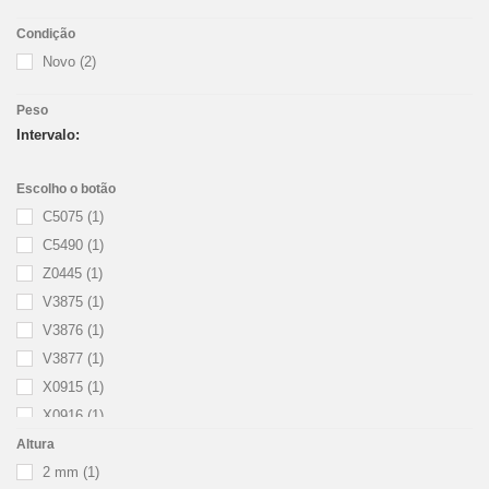
Condição
Novo
(2)
Peso
Intervalo:
Escolho o botão
C5075
(1)
C5490
(1)
Z0445
(1)
V3875
(1)
V3876
(1)
V3877
(1)
X0915
(1)
X0916
(1)
X0917
(1)
Altura
Z0185
2 mm
(1)
(1)