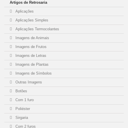
Artigos de Retrosaria
N2070
(1)
Aplicações
Aplicações Simples
N2071
(1)
Aplicações Termocolantes
N2072
(1)
Imagens de Animais
Imagens de Frutos
N2073
(1)
Imagens de Letras
N2074
(1)
Imagens de Plantas
Imagens de Símbolos
T1920
(1)
Outras Imagens
Botões
S4940
(1)
Com 1 furo
X0860
(1)
Poliéster
Sirgaria
N2080
(1)
Com 2 furos