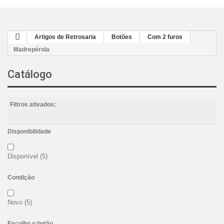
Artigos de Retrosaria
Botões
Com 2 furos
Madrepérola
Catálogo
Filtros ativados:
Disponibilidade
Disponível
(5)
Condição
Novo
(5)
Escolho o botão