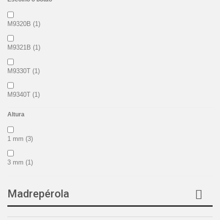
M9320B
(1)
M9321B
(1)
M9330T
(1)
M9340T
(1)
Altura
M9350C
(1)
1 mm
(3)
M9360Z
(1)
3 mm
(1)
M9361Z
(1)
P6060
(1)
Madrepérola
P6061
(1)