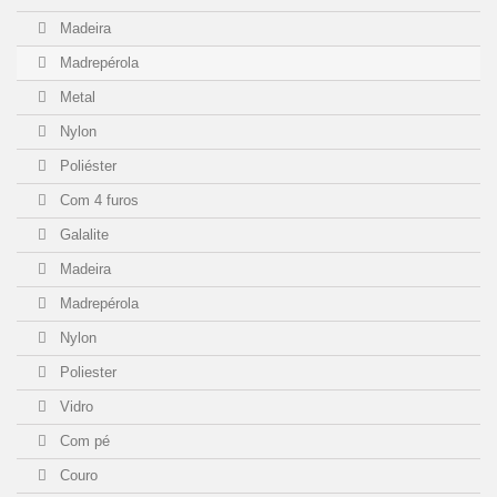
N2081
(1)
Madeira
Madrepérola
B2510
(1)
Metal
T1910
(1)
Nylon
Poliéster
T1911
(1)
Com 4 furos
C5050
(1)
Galalite
Madeira
C5051
(1)
Madrepérola
X0850
Nylon
(1)
Poliester
X0851
(1)
Vidro
Com pé
M6855C
(1)
Couro