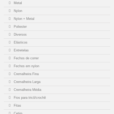
M6856C
(1)
Metal
Nylon
M6850T
(1)
Nylon + Metal
M6851T
(1)
Poliester
Diversos
Elásticos
Entretelas
Fechos de correr
Fechos em nylon
Cremalheira Fina
Cremalheira Larga
Cremalheira Média
Fios para tricô/crochê
Fitas
Cetim