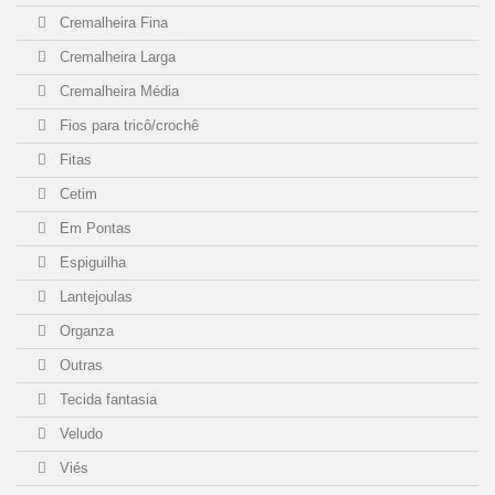
Cremalheira Fina
Cremalheira Larga
Cremalheira Média
Fios para tricô/crochê
Fitas
Cetim
Em Pontas
Espiguilha
Lantejoulas
Organza
Outras
Tecida fantasia
Veludo
Viés