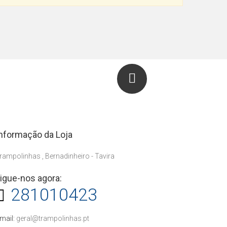
Siga-nos
nformação da Loja
rampolinhas , Bernadinheiro - Tavira
igue-nos agora:
281010423
mail:
geral@trampolinhas.pt