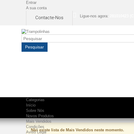
Entrar
A sua conta
Ligue-nos agora:
281010423 (C
Contacte-Nos
Pesquisar
Categorias
Início
Sobre Nós
MAIS VENDIDOS
Novos Produtos
Mais Vendidos
Condições
Não existe lista de Mais Vendidos neste momento.
Aviso Legal