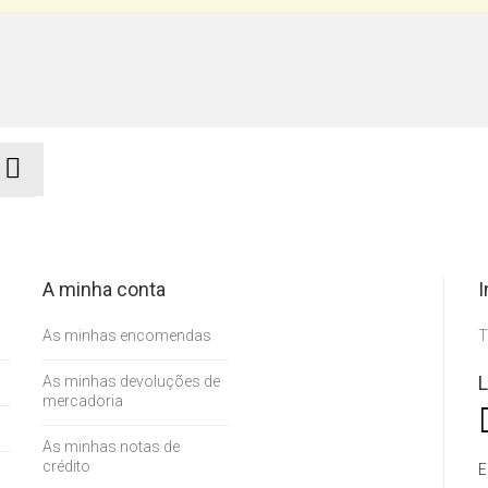
A minha conta
I
As minhas encomendas
T
L
As minhas devoluções de
mercadoria
As minhas notas de
crédito
E