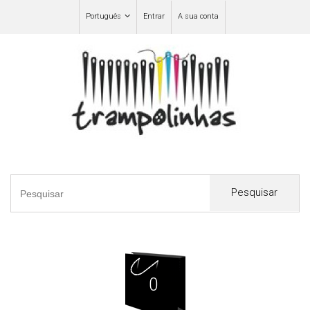
Português
Entrar
A sua conta
Pesquisar
0