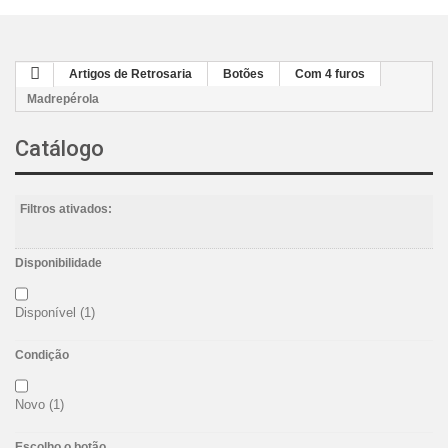
Artigos de Retrosaria
Botões
Com 4 furos
Madrepérola
Catálogo
Filtros ativados:
Disponibilidade
Disponível
(1)
Condição
Novo
(1)
Escolho o botão